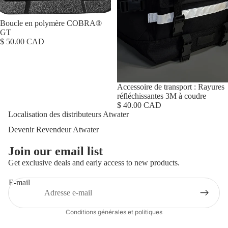
Boucle en polymère COBRA®
GT
$ 50.00 CAD
Accessoire de transport : Rayures
réfléchissantes 3M à coudre
$ 40.00 CAD
Localisation des distributeurs Atwater
Devenir Revendeur Atwater
Join our email list
Get exclusive deals and early access to new products.
Politique de confidentialité
Conditions d’utilisation
E-mail
Coordonnées
Conditions générales et politiques