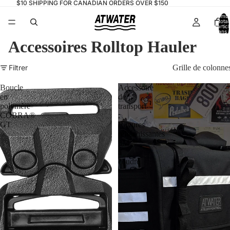
$10 SHIPPING FOR CANADIAN ORDERS OVER $150
Nomb
total
d’artic
dans l
panier:
Accessoires Rolltop Hauler
Filtrer
Grille de colonne
Boucle
Accessoire
en
de
polymère
transport
COBRA®
:
GT
Rayures
réfléchissantes
3M
à
coudre